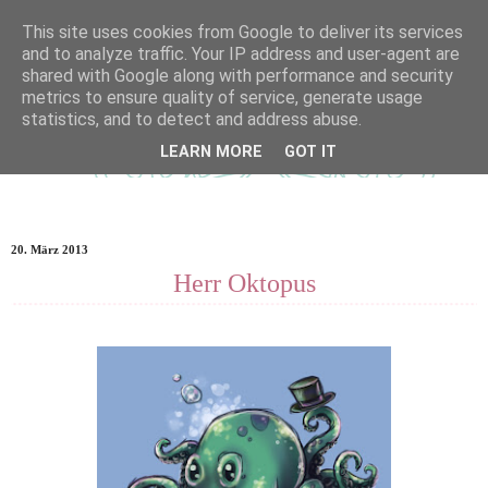
This site uses cookies from Google to deliver its services
and to analyze traffic. Your IP address and user-agent are
shared with Google along with performance and security
metrics to ensure quality of service, generate usage
statistics, and to detect and address abuse.
LEARN MORE
GOT IT
20. März 2013
Herr Oktopus