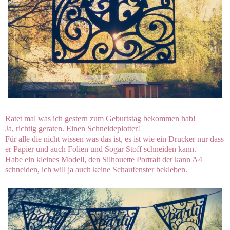
Ratet mal was ich gestern zum Geburtstag bekommen hab!
Ja, richtig geraten. Einen Schneideplotter!
Für alle die nicht wissen was das ist, es ist wie ein Drucker nur dass
er Papier und auch Folien und Sogar Stoff schneiden kann.
Habe ein kleines Modell, den Silhouette Portrait der kann A4
schneiden, ich will ja auch keine Schaufenster bekleben.