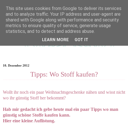
This site uses cookies from Google to deliver its services
and to analyze traffic. Your IP address and user-agent are
shared with Google along with performance and security
metrics to ensure quality of service, generate usage
statistics, and to detect and address abuse.
LEARN MORE
GOT IT
10. Dezember 2012
Tipps: Wo Stoff kaufen?
Wollt ihr noch ein paar Weihnachtsgeschenke nähen und wisst nicht
wo ihr günstig Stoff her bekommt?
Hab mir gedacht ich gebe heute mal ein paar Tipps wo man
günstig schöne Stoffe kaufen kann.
Hier eine kleine Auflistung.