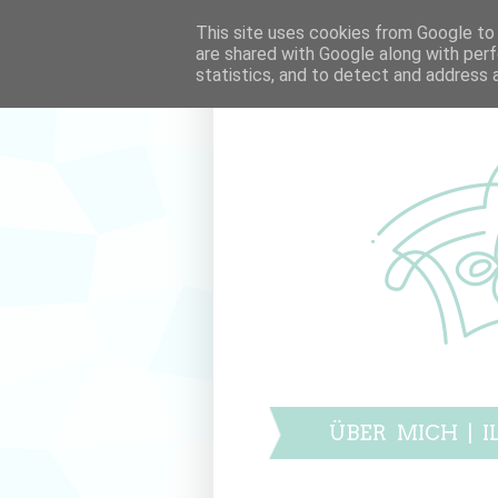
This site uses cookies from Google to d
are shared with Google along with perf
statistics, and to detect and address 
ÜBER MICH
|
I