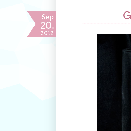
G
Sep
20.
2012