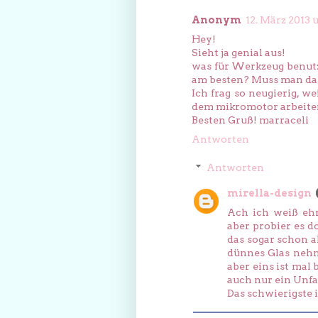
Anonym
12. März 2013 
Hey!
Sieht ja genial aus!
was für Werkzeug benutz
am besten? Muss man das
Ich frag so neugierig, w
dem mikromotor arbeiten 
Besten Gruß! marraceli
Antworten
Antworten
mirella-design
Ach ich weiß ehr
aber probier es d
das sogar schon a
dünnes Glas nehm
aber eins ist mal
auch nur ein Unfa
Das schwierigste 