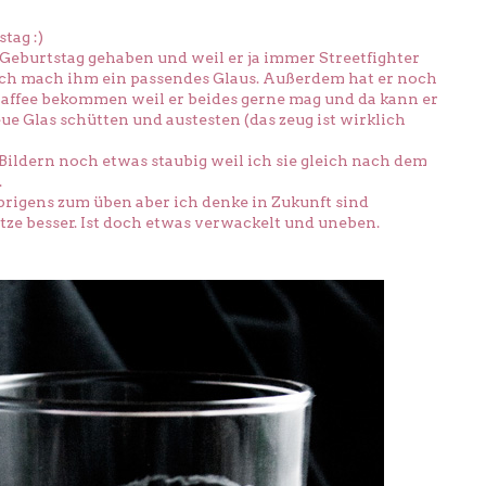
tag :)
 Geburtstag gehaben und weil er ja immer Streetfighter
 ich mach ihm ein passendes Glaus. Außerdem hat er noch
Kaffee bekommen weil er beides gerne mag und da kann er
eue Glas schütten und austesten (das zeug ist wirklich
 Bildern noch etwas staubig weil ich sie gleich nach dem
.
brigens zum üben aber ich denke in Zukunft sind
tze besser. Ist doch etwas verwackelt und uneben.