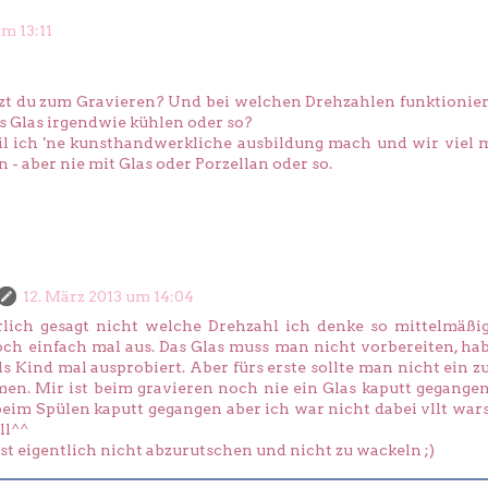
um 13:11
t du zum Gravieren? Und bei welchen Drehzahlen funktionier
 Glas irgendwie kühlen oder so?
eil ich 'ne kunsthandwerkliche ausbildung mach und wir viel 
- aber nie mit Glas oder Porzellan oder so.
12. März 2013 um 14:04
lich gesagt nicht welche Drehzahl ich denke so mittelmäßi
och einfach mal aus. Das Glas muss man nicht vorbereiten, ha
ls Kind mal ausprobiert. Aber fürs erste sollte man nicht ein z
en. Mir ist beim gravieren noch nie ein Glas kaputt gegange
 beim Spülen kaputt gegangen aber ich war nicht dabei vllt war
ll^^
ist eigentlich nicht abzurutschen und nicht zu wackeln ;)