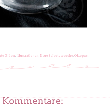
rte Gläser
,
Illustrationen
,
Neue Selbstversuche
,
Oktopus
,
2 Kommentare: