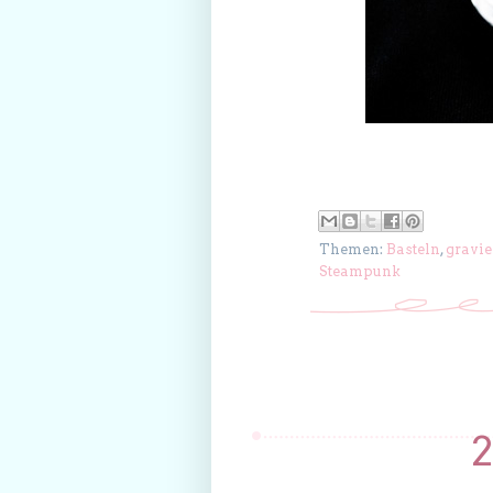
Themen:
Basteln
,
gravie
Steampunk