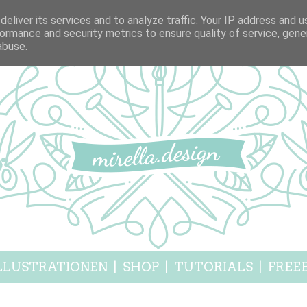
eliver its services and to analyze traffic. Your IP address and 
ormance and security metrics to ensure quality of service, gen
abuse.
LLUSTRATIONEN
|
SHOP
|
TUTORIALS
|
FREEB