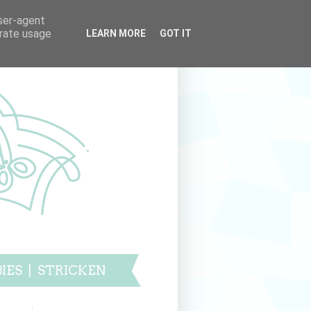
user-agent
erate usage
LEARN MORE
GOT IT
IES
|
STRICKEN