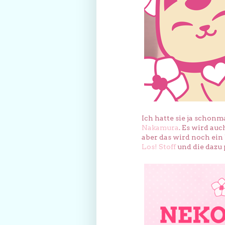
Ich hatte sie ja schon
Nakamura
. Es wird auc
aber das wird noch ein 
Los! Stoff
und die dazu