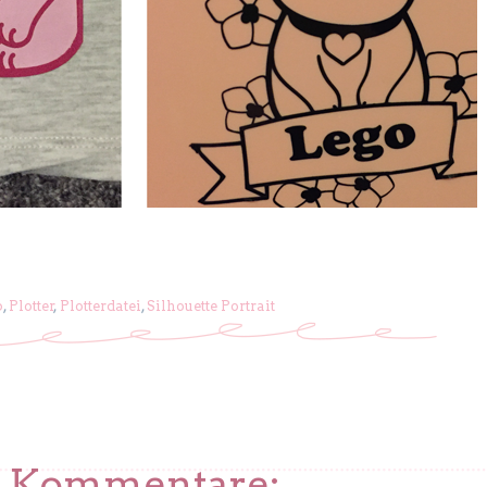
p
,
Plotter
,
Plotterdatei
,
Silhouette Portrait
3 Kommentare: