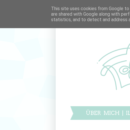
This site uses cookies from Google to d
are shared with Google along with perf
statistics, and to detect and address 
ÜBER MICH
|
I