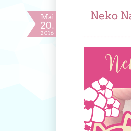
Neko Na
Mai
20.
2016