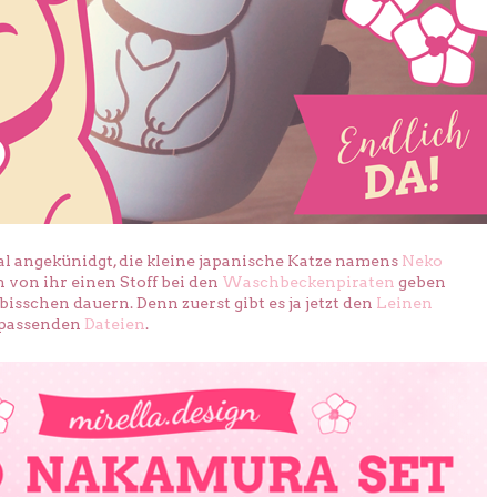
mal angekünidgt, die kleine japanische Katze namens
Neko
h von ihr einen Stoff bei den
Waschbeckenpiraten
geben
bisschen dauern. Denn zuerst gibt es ja jetzt den
Leinen
 passenden
Dateien
.