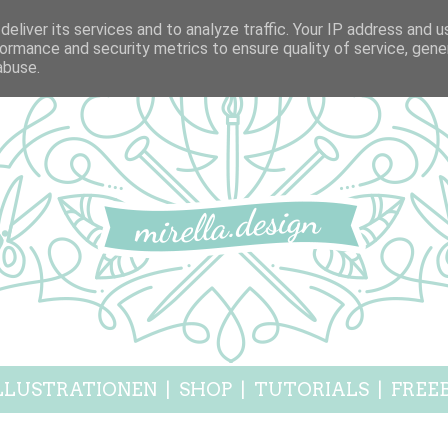
eliver its services and to analyze traffic. Your IP address and 
ormance and security metrics to ensure quality of service, gen
abuse.
LLUSTRATIONEN
|
SHOP
|
TUTORIALS
|
FREEB