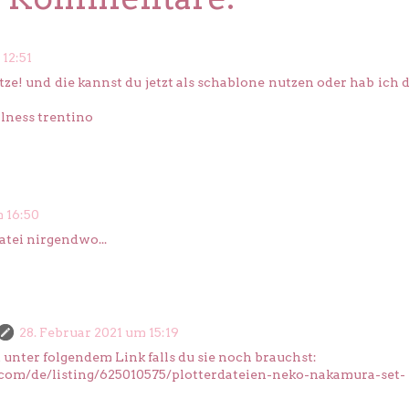
 12:51
katze! und die kannst du jetzt als schablone nutzen oder hab ich 
lness trentino
m 16:50
atei nirgendwo...
28. Februar 2021 um 15:19
zt unter folgendem Link falls du sie noch brauchst:
.com/de/listing/625010575/plotterdateien-neko-nakamura-set-