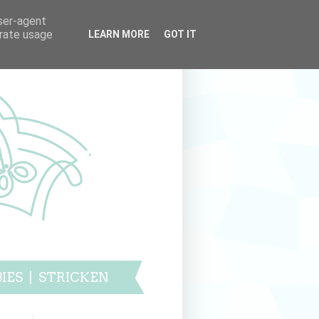
user-agent
erate usage
LEARN MORE
GOT IT
IES
|
STRICKEN