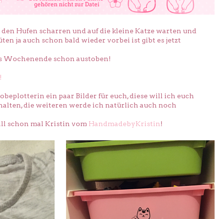
t den Hufen scharren und auf die kleine Katze warten und
ten ja auch schon bald wieder vorbei ist gibt es jetzt
rs Wochenende schon austoben!
!
Probeplotterin ein paar Bilder für euch, diese will ich euch
halten, die weiteren werde ich natürlich auch noch
fall schon mal Kristin vom
HandmadebyKristin
!