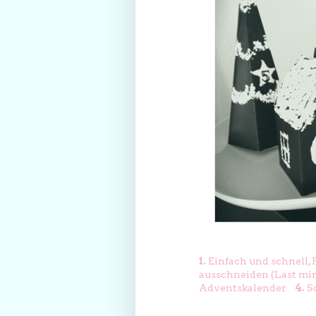
1.
Einfach und schnell,
ausschneiden (Last mi
Adventskalender
4.
S