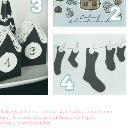
 Päckchen Adventskalender
2.
Adventskalender zum
nute)
3.
Kreide Häuser und Bäume aus Papier
ocken Adventskalender