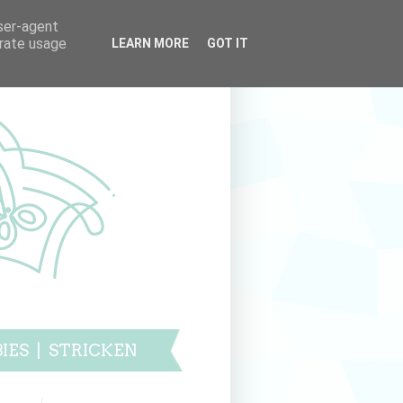
user-agent
erate usage
LEARN MORE
GOT IT
IES
|
STRICKEN