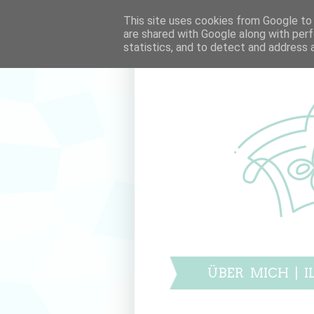
This site uses cookies from Google to d
are shared with Google along with perf
statistics, and to detect and address 
ÜBER MICH
|
I