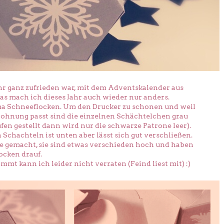
hr ganz zufrieden war, mit dem Adventskalender aus
das mach ich dieses Jahr auch wieder nur anders.
ma Schneeflocken. Um den Drucker zu schonen und weil
Wohnung passt sind die einzelnen Schächtelchen grau
ufen gestellt dann wird nur die schwarze Patrone leer).
 Schachteln ist unten aber lässt sich gut verschließen.
e gemacht, sie sind etwas verschieden hoch und haben
ocken drauf.
mmt kann ich leider nicht verraten (Feind liest mit) :)