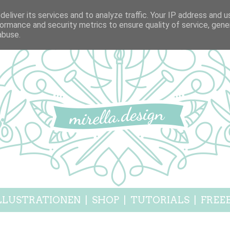
eliver its services and to analyze traffic. Your IP address and 
ormance and security metrics to ensure quality of service, gen
abuse.
LLUSTRATIONEN
|
SHOP
|
TUTORIALS
|
FREEB