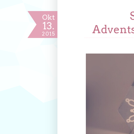
Okt
13.
Advents
2015