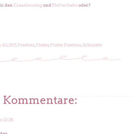
für den
Creadienstag
und
Plotterliebe
oder?
n 4U
,
DIY
,
Freebies
,
Plotter
,
Plotter Freebies
,
Silhouette
4 Kommentare:
m 12:28
dee.