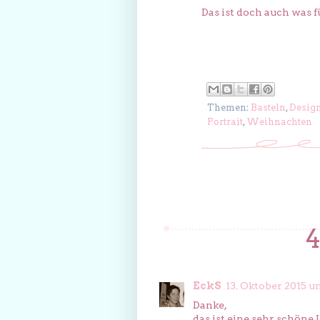
Das ist doch auch was 
Themen:
Basteln
,
Desig
Portrait
,
Weihnachten
EckS
13. Oktober 2015 u
Danke,
das ist eine sehr schöne I