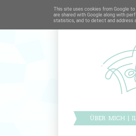
This site uses cookies from Google to d
are shared with Google along with perf
statistics, and to detect and address 
ÜBER MICH
|
I