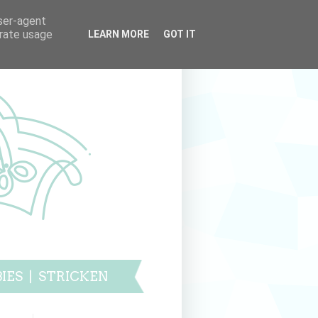
user-agent
erate usage
LEARN MORE
GOT IT
IES
|
STRICKEN