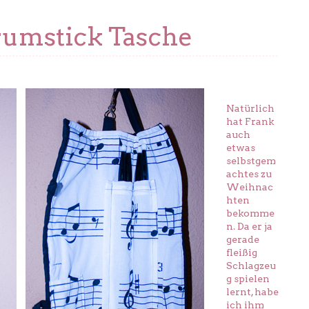
umstick Tasche
Natürlich
hat Frank
auch
etwas
selbstgem
achtes zu
Weihnac
hten
bekomme
n. Da er ja
gerade
fleißig
Schlagzeu
g spielen
lernt, habe
ich ihm