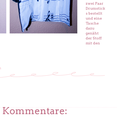
zwei Paar
Drumstick
s bestellt
und eine
Tasche
dazu
genäht
der Stoff
mit den
n
2 Kommentare: