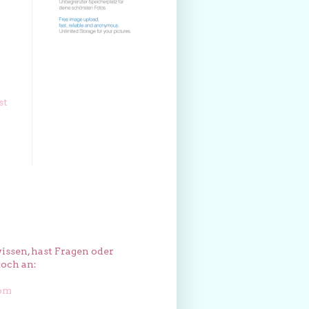
st
issen, hast Fragen oder
och an:
com