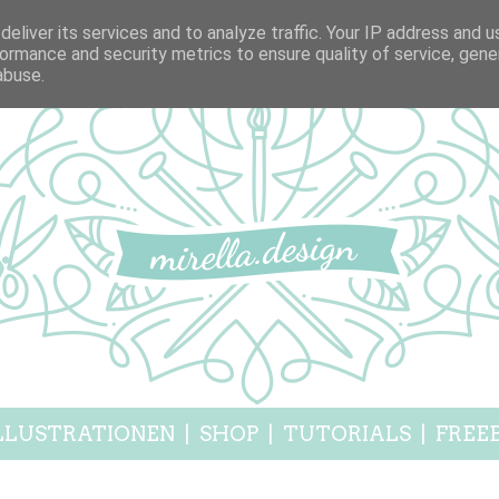
eliver its services and to analyze traffic. Your IP address and 
ormance and security metrics to ensure quality of service, gen
abuse.
LLUSTRATIONEN
|
SHOP
|
TUTORIALS
|
FREEB