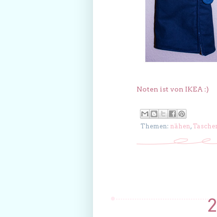
Noten ist von IKEA :)
Themen:
nähen
,
Tasche