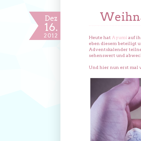
Weihn
Dez
16.
2012
Heute hat
Ayumi
auf i
eben diesem beteiligt 
Adventskalender teiln
sehenswert und abwech
Und hier nun erst mal 