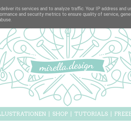
eliver its services and to analyze traffic. Your IP address and 
ormance and security metrics to ensure quality of service, gen
abuse.
LLUSTRATIONEN
|
SHOP
|
TUTORIALS
|
FREEB