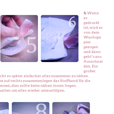
4.
Wenn
es
gedruckt
ist, wird es
von dem
Wachspa
pier
gezogen
und dann
geht’s ans
Ausschnei
den. Ein
großer
ht es später einfacher alles zusammen zu nähen.
ke auf rechts zusammenlegen das Stoffband für die
ssen, dies sollte beim nähen innen liegen.
ehalten um alles wieder umzustülpen.