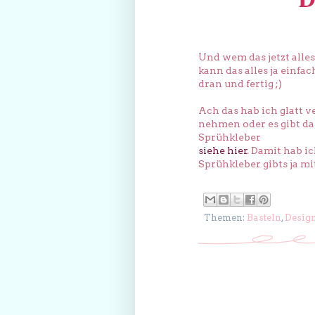
Und wem das jetzt alles 
kann das alles ja einf
dran und fertig ;)
Ach das hab ich glatt 
nehmen oder es gibt da
Sprühkleber
siehe hier
. Damit hab i
Sprühkleber gibts ja mi
Themen:
Basteln
,
Desig