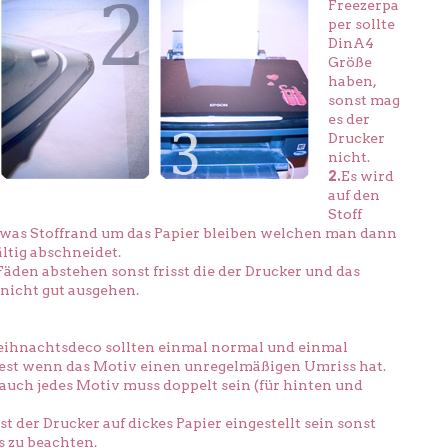
Freezerpa
per sollte
DinA4
Größe
haben,
sonst mag
es der
Drucker
nicht.
2.
Es wird
auf den
Stoff
 etwas Stoffrand um das Papier bleiben welchen man dann
ltig abschneidet.
Fäden abstehen sonst frisst die der Drucker und das
nicht gut ausgehen.
eihnachtsdeco sollten einmal normal und einmal
dest wenn das Motiv einen unregelmäßigen Umriss hat.
 auch jedes Motiv muss doppelt sein (für hinten und
t der Drucker auf dickes Papier eingestellt sein sonst
ts zu beachten.