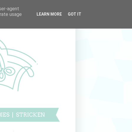
user-agent
erate usage
LEARN MORE
GOT IT
IES
|
STRICKEN