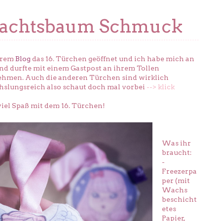
achtsbaum Schmuck
hrem
Blog
das 16. Türchen geöffnet und ich habe mich an
und durfte mit einem Gastpost an ihrem Tollen
ehmen. Auch die anderen Türchen sind wirklich
slungsreich also schaut doch mal vorbei
--> klick
viel Spaß mit dem 16. Türchen!
Was ihr
braucht:
-
Freezerpa
per (mit
Wachs
beschicht
etes
Papier,