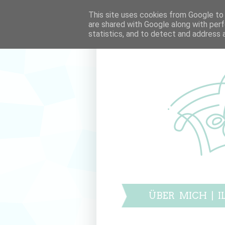
This site uses cookies from Google to d
are shared with Google along with perf
statistics, and to detect and address 
ÜBER MICH
|
I