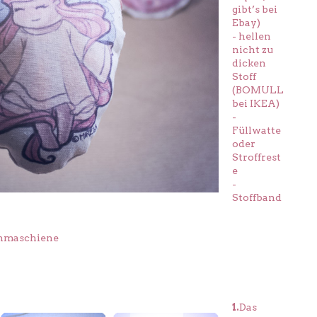
gibt’s bei
Ebay)
- hellen
nicht zu
dicken
Stoff
(BOMULL
bei IKEA)
-
Füllwatte
oder
Stroffrest
e
-
Stoffband
ähmaschiene
1.
Das