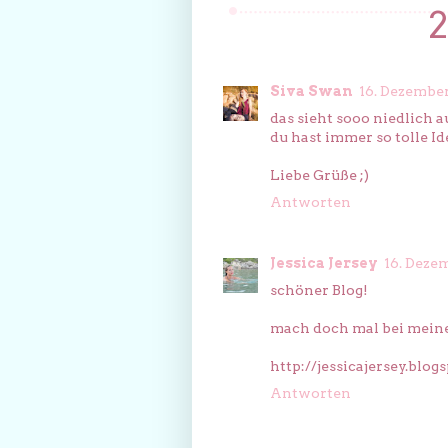
Siva Swan
16. Dezember
das sieht sooo niedlich a
du hast immer so tolle Id
Liebe Grüße ;)
Antworten
Jessica Jersey
16. Deze
schöner Blog!
mach doch mal bei mei
http://jessicajersey.blo
Antworten