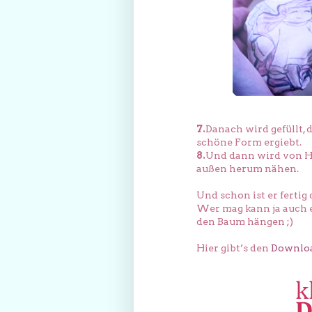
7.
Danach wird gefüllt, d
schöne Form ergiebt.
8.
Und dann wird von H
außen herum nähen.
Und schon ist er fert
Wer mag kann ja auch e
den Baum hängen ;)
Hier gibt’s den
Downlo