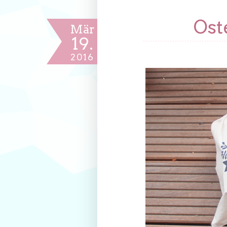
Ost
Mär
19.
2016