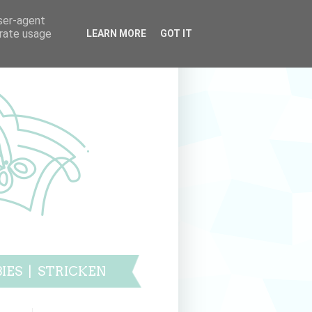
user-agent
erate usage
LEARN MORE
GOT IT
IES
|
STRICKEN