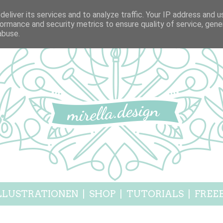
eliver its services and to analyze traffic. Your IP address and 
ormance and security metrics to ensure quality of service, gen
abuse.
LLUSTRATIONEN
|
SHOP
|
TUTORIALS
|
FREEB