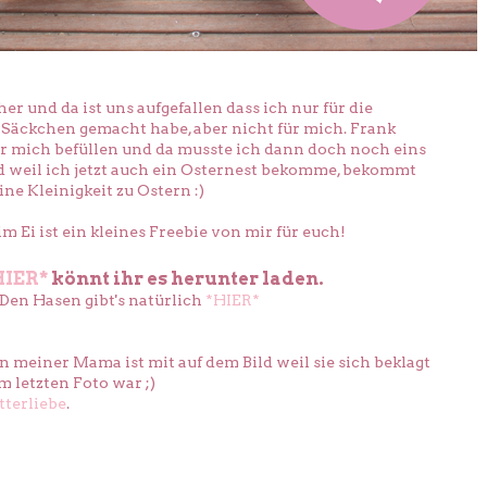
r und da ist uns aufgefallen dass ich nur für die
Säckchen gemacht habe, aber nicht für mich. Frank
ür mich befüllen und da musste ich dann doch noch eins
d weil ich jetzt auch ein Osternest bekomme, bekommt
ine Kleinigkeit zu Ostern :)
m Ei ist ein kleines Freebie von mir für euch!
HIER*
könnt ihr es herunter laden.
Den Hasen gibt's natürlich
*HIER*
 meiner Mama ist mit auf dem Bild weil sie sich beklagt
m letzten Foto war ;)
tterliebe
.