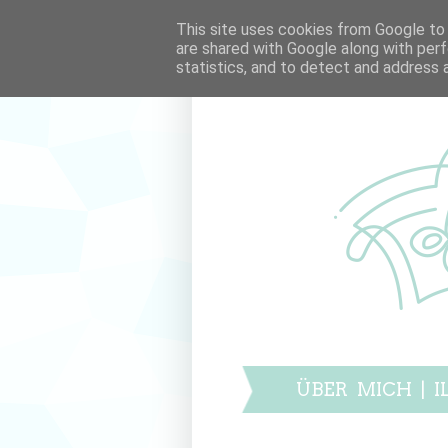
This site uses cookies from Google to d
are shared with Google along with perf
statistics, and to detect and address 
ÜBER MICH
|
I