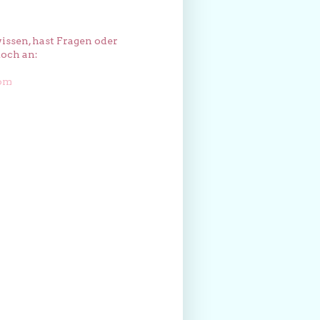
issen, hast Fragen oder
och an:
com