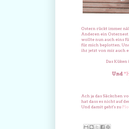
Ostern rückt immer nähe
Anderen ein Osternest 
wollte nun auch eins f
für mich beplotten. Un
ihr jetzt von mir auch e
Das Küken i
Und
*
Ach ja das Säckchen von
hat dass es nicht auf de
Und damit geht's zu
Plo