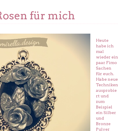
Rosen für mich
Heute
habe ich
mal
wieder ein
paar Fimo
Sachen
für euch.
Habe neue
Techniken
ausprobie
rt und
zum
Beispiel
ein Silber
und
Bronze
Pulver