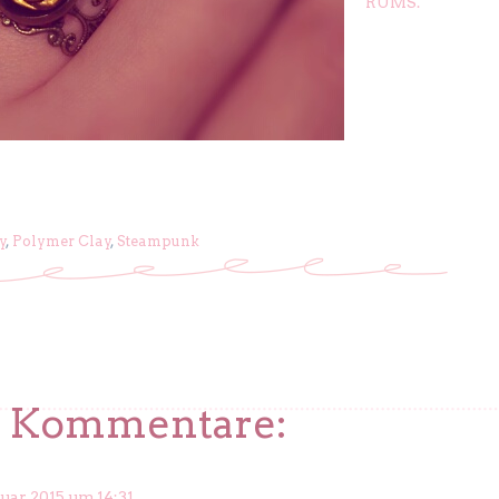
RUMS.
y
,
Polymer Clay
,
Steampunk
2 Kommentare:
nuar 2015 um 14:31