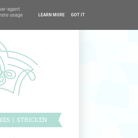
user-agent
erate usage
LEARN MORE
GOT IT
IES
|
STRICKEN