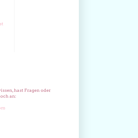
st
issen, hast Fragen oder
och an:
com