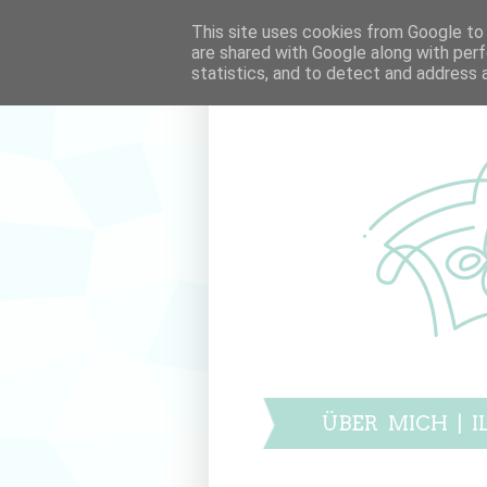
This site uses cookies from Google to d
are shared with Google along with perf
statistics, and to detect and address 
ÜBER MICH
|
I