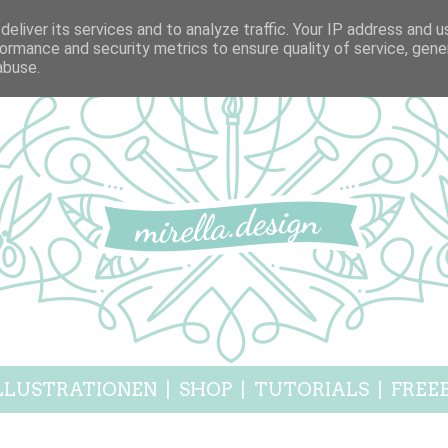
eliver its services and to analyze traffic. Your IP address and 
ormance and security metrics to ensure quality of service, gen
abuse.
LLUSTRATIONEN
|
SHOP
|
TUTORIALS
|
FREEB