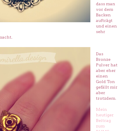
dass man
vor dem
Backen
aufträgt
und einen
sehr
macht.
Das
Bronze
Pulver hat
aber eher
einen
Gold Ton
gefällt mir
aber
trotzdem.
Mein
heutiger
Beitrag
zum