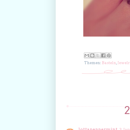
Themen:
Basteln
,
Jewelr
lottapeppermint
3. Ja