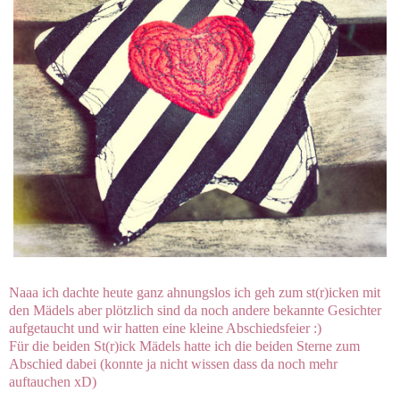
Naaa ich dachte heute ganz ahnungslos ich geh zum st(r)icken mit
den Mädels aber plötzlich sind da noch andere bekannte Gesichter
aufgetaucht und wir hatten eine kleine Abschiedsfeier :)
Für die beiden St(r)ick Mädels hatte ich die beiden Sterne zum
Abschied dabei (konnte ja nicht wissen dass da noch mehr
auftauchen xD)