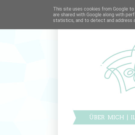
This site uses cookies from Google to d
are shared with Google along with perf
statistics, and to detect and address 
ÜBER MICH
|
I