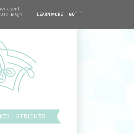
user-agent
erate usage
LEARN MORE
GOT IT
IES
|
STRICKEN