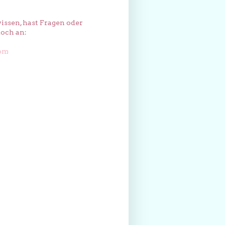
issen, hast Fragen oder
och an:
com