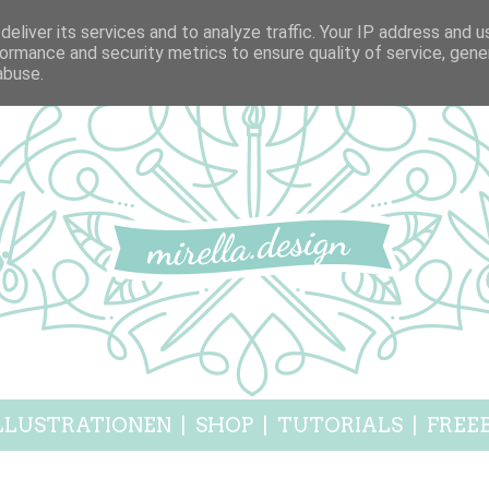
eliver its services and to analyze traffic. Your IP address and 
ormance and security metrics to ensure quality of service, gen
abuse.
LLUSTRATIONEN
|
SHOP
|
TUTORIALS
|
FREEB