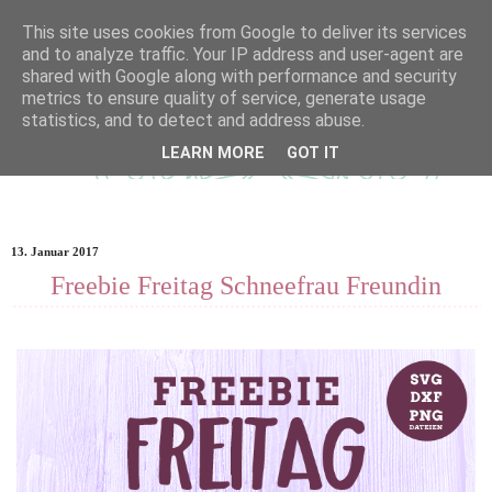
This site uses cookies from Google to deliver its services
and to analyze traffic. Your IP address and user-agent are
shared with Google along with performance and security
metrics to ensure quality of service, generate usage
statistics, and to detect and address abuse.
LEARN MORE
GOT IT
13. Januar 2017
Freebie Freitag Schneefrau Freundin