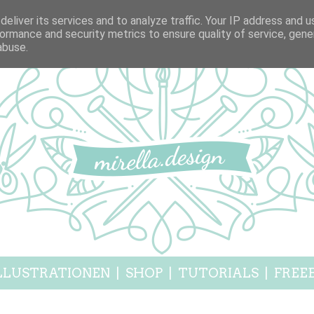
eliver its services and to analyze traffic. Your IP address and 
ormance and security metrics to ensure quality of service, gen
abuse.
LLUSTRATIONEN
|
SHOP
|
TUTORIALS
|
FREEB