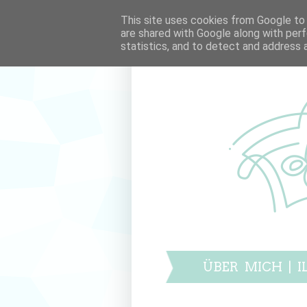
This site uses cookies from Google to d
are shared with Google along with perf
statistics, and to detect and address 
ÜBER MICH
|
I