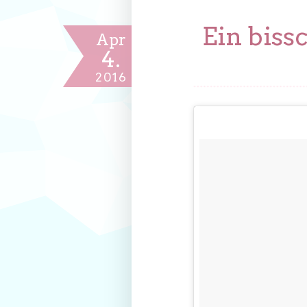
Ein biss
Apr
4.
2016