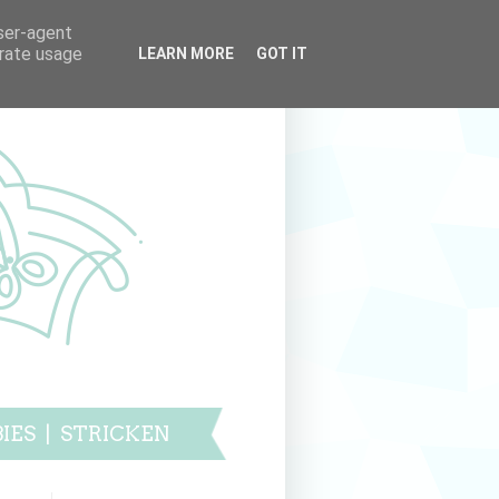
user-agent
erate usage
LEARN MORE
GOT IT
IES
|
STRICKEN