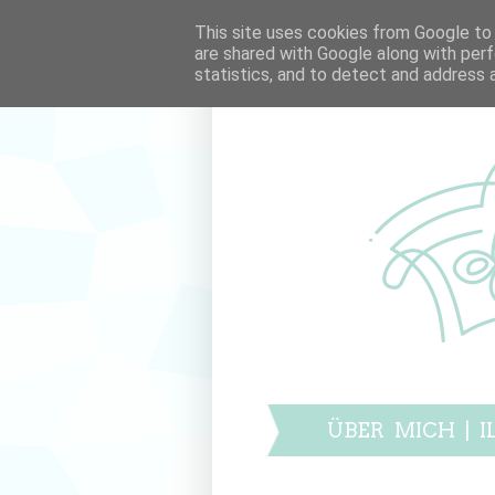
This site uses cookies from Google to d
are shared with Google along with perf
statistics, and to detect and address 
ÜBER MICH
|
I