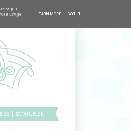
user-agent
erate usage
LEARN MORE
GOT IT
IES
|
STRICKEN