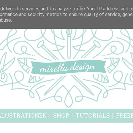
eliver its services and to analyze traffic. Your IP address and 
ormance and security metrics to ensure quality of service, gen
abuse.
LLUSTRATIONEN
|
SHOP
|
TUTORIALS
|
FREEB