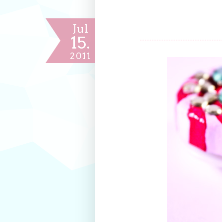
Jul
15.
2011