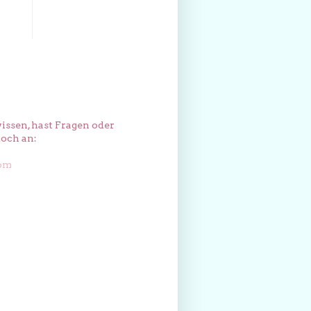
issen, hast Fragen oder
och an:
com