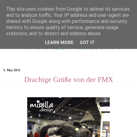
This site uses cookies from Google to deliver its services
and to analyze traffic. Your IP address and user-agent are
shared with Google along with performance and security
metrics to ensure quality of service, generate usage
statistics, and to detect and address abuse.
LEARN MORE
GOT IT
3. Mai 2011
Drachige Grüße von der FMX